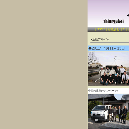
｜
HOME
｜
薪流会とは？
｜
●活動アルバム
◆2011年4月11～1
今回の岐阜のメンバーです